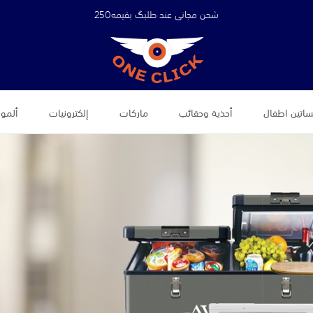
شحن مجاني عند طلبگ بقيمه250
اتين اطفال
أحذية وحقائب
ماركات
إلكترونيات
ألموض