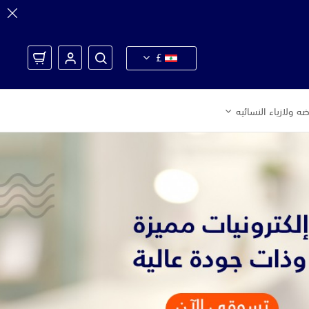
£
ه ولازياء النسائيه