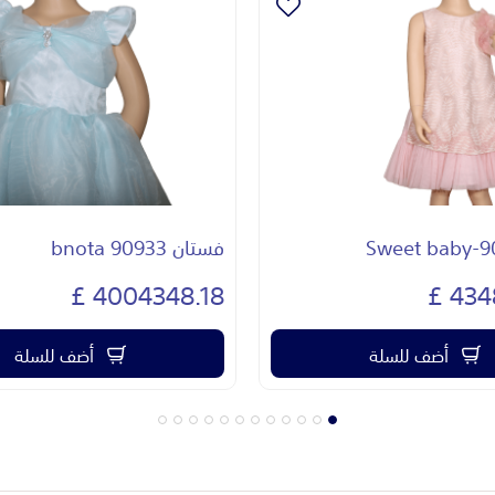
فستان 90939
4815044.44 £
4004
أضف للسلة
أضف للسلة