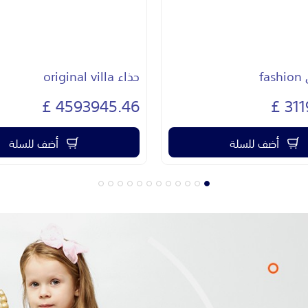
حذاء original villa
4593
4593945.46 £
أضف للسلة
نفذت الكمية