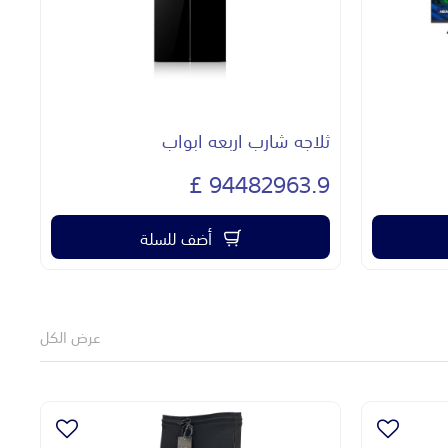
ثلاجه شارب اربعه ابواب
غس
£
94482963.9 £
أضف للسلة
عرض الكل