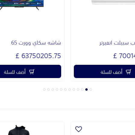
سبيلت انفيرتر
شاشه سكاي وورث 65
63750205.75 £
70014
أضف للسلة
أضف للسلة