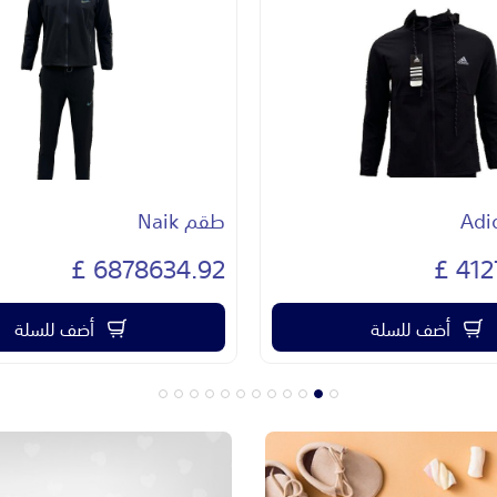
طقم Naik
6878634.92 £
412
أضف للسلة
أضف للسلة