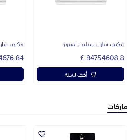
مكيف شارب سبليت انفيرتز
مكيف شارب 
676.84 £
84754608.8 £
أضف للسلة
ماركات