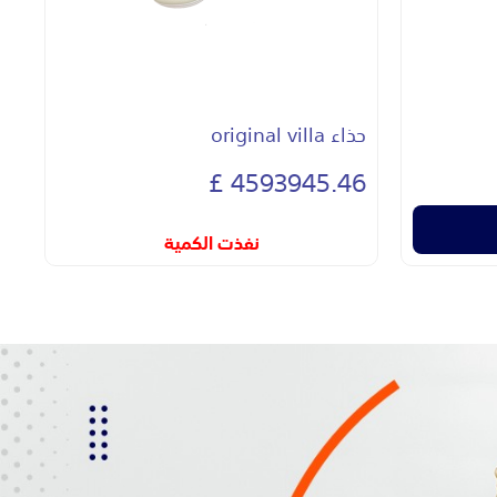
e
حذاء villa original
it
£
4593945.46 £
أضف للسلة