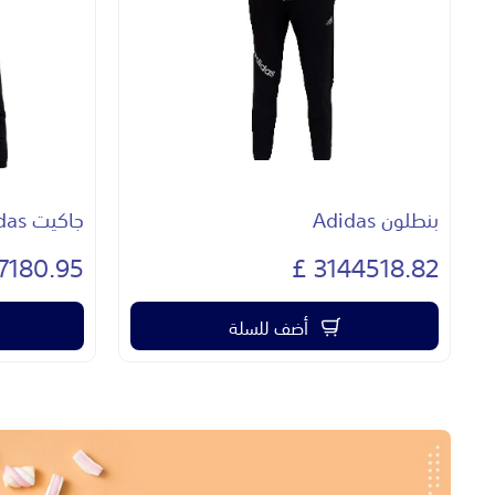
بنطلون Adidas
جاكيت Adidas
7180.95 £
3144518.82 £
أضف للسلة