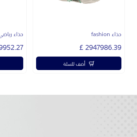
حذاء رياضي fashion
حذاء original villa
945.46 £
3119952.27 £
أضف للسلة