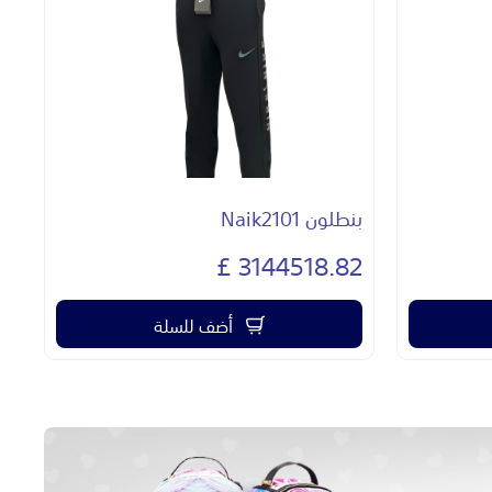
بنطلون Naik2101
طقم
£
3144518.82 £
أضف للسلة