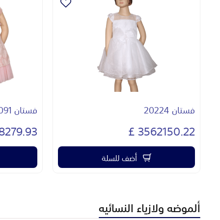
فستان Sweet baby-9091
فستان bnota 90933
348.18 £
4348279.93 £
أضف للسلة
ألموضه ولازياء النسائيه