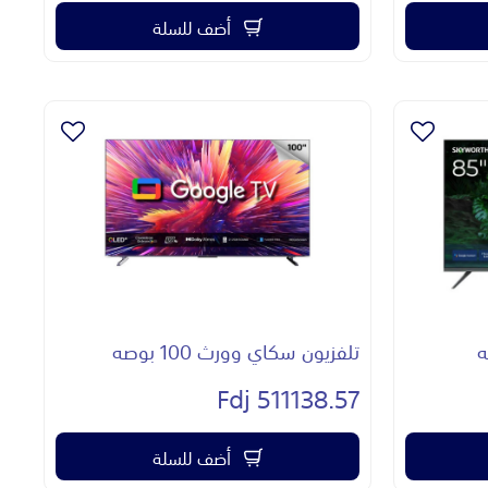
أضف للسلة
تلفزيون سكاي وورث 100 بوصه
511138.57 Fdj
أضف للسلة