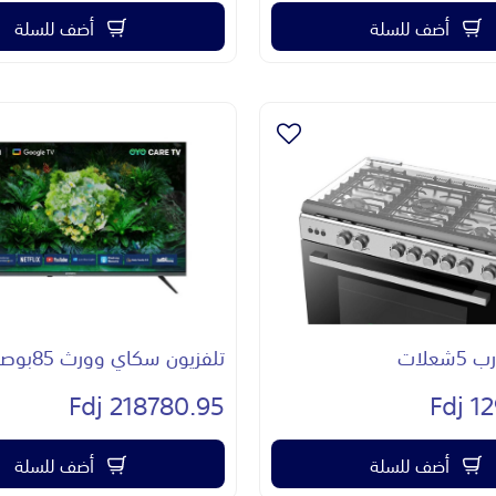
أضف للسلة
أضف للسلة
علات
تلفزيون سكاي وورث 85بوصه
218780.95 Fdj
129
أضف للسلة
أضف للسلة