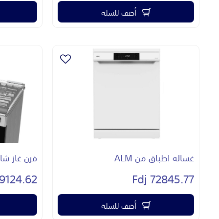
أضف للسلة
غساله اطباق من ALM
فرن غاز شارب 5ش
124.62 Fdj
72845.77 Fdj
أضف للسلة