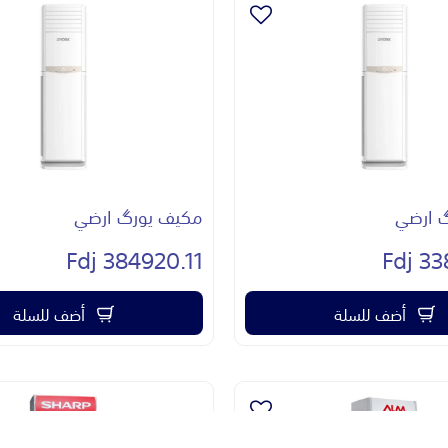
 ارضي
مكيف يورگ ارضي
384920.11 Fdj
338
أضف للسلة
أضف للسلة