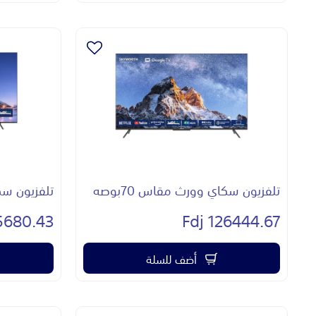
تلفزيون سكاي وورث مقاس 70بوصه
تلفزيون سكاي
680.43 Fdj
126444.67 Fdj
أضف للسلة