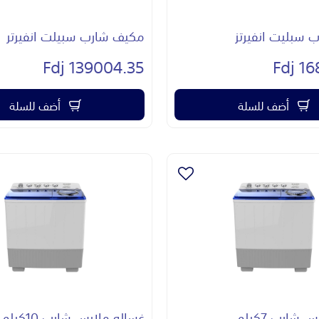
سبليت انفيرتز
مكيف شارب سبيلت انفيرتر
139004.35 Fdj
168
أضف للسلة
أضف للسلة
شارب 7كيلو
غساله ملابس شارب 10كيلو