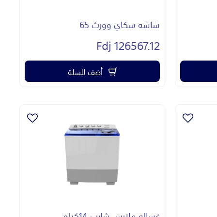
شاشه سكاي وورث 65
126567.12 Fdj
أضف للسلة
غساله ملابس شارب 14كيلو