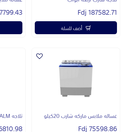
7799.43 Fdj
187582.71 Fdj
أضف للسلة
غساله ملابس ماركه شارب 20كيلو
ثلاجه ALMبابين
810.98 Fdj
75598.86 Fdj