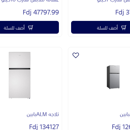
47797.99 Fdj
3
أضف للسلة
أضف للسلة
ثلاجه ALMبابين
134127 Fdj
126