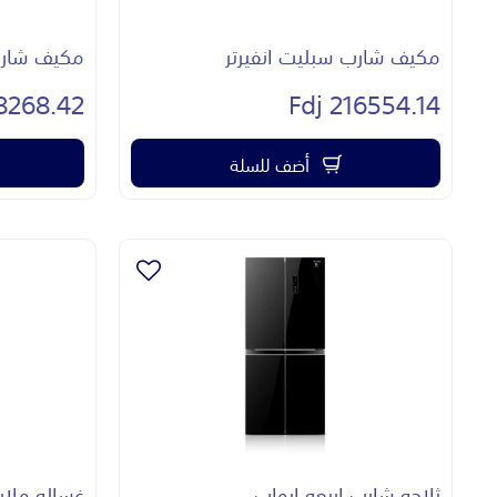
مكيف شارب سبليت انفيرتر
مكيف شارب 
268.42 Fdj
216554.14 Fdj
أضف للسلة
ثلاجه شارب اربعه ابواب
غساله ملابس 