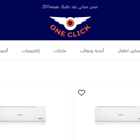
شحن مجاني عند طلبگ بقيمه250
اتين اطفال
أحذية وحقائب
ماركات
إلكترونيات
ألموض