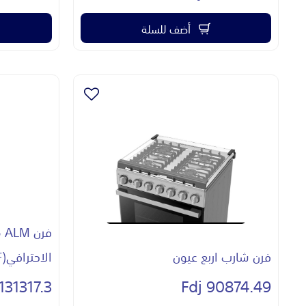
أضف للسلة
فر
فرن شارب اربع عيون
الاحترافي(SABAF-ايطاليا)
131317.3 Fdj
90874.49 Fdj