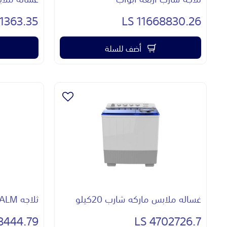
363.35 LS
11668830.26 LS
أضف للسلة
غساله ملابس ماركه شارب 20كيلو
ثلاجه ALMبابين
444.79 LS
4702726.7 LS