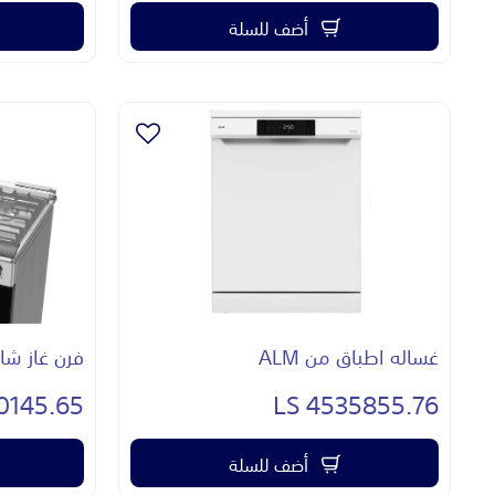
أضف للسلة
غساله اطباق من ALM
فرن غاز شارب 5ش
145.65 LS
4535855.76 LS
أضف للسلة