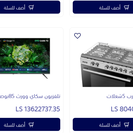
أضف للسلة
أضف للسلة
علات
تلفزيون سكاي وورث 85بوصه
13622737.35 LS
8040
أضف للسلة
أضف للسلة