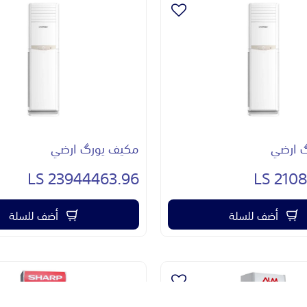
 ارضي
مكيف يورگ ارضي
23944463.96 LS
21086
أضف للسلة
أضف للسلة