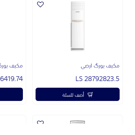
مكيف يورگ ارضي
مكيف يورگ
419.74 LS
28792823.5 LS
أضف للسلة