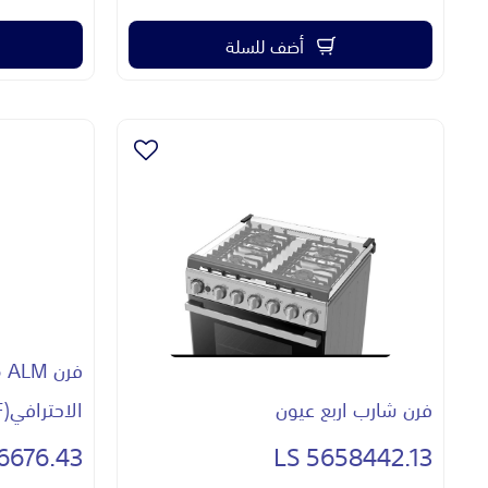
أضف للسلة
فر
فرن شارب اربع عيون
الاحترافي(SABAF-ايطاليا)
676.43 LS
5658442.13 LS