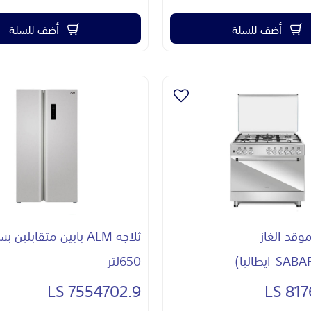
أضف للسلة
أضف للسلة
ن ALM موقد الغاز
ثلاجه ALM بابين متقابلين 
650لتر
7554702.9 LS
8176