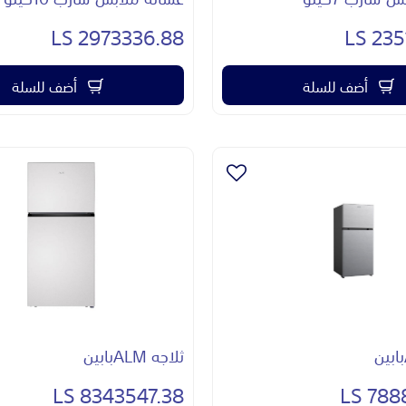
2973336.88 LS
2351
أضف للسلة
أضف للسلة
ثلاجه ALMبابين
8343547.38 LS
7888