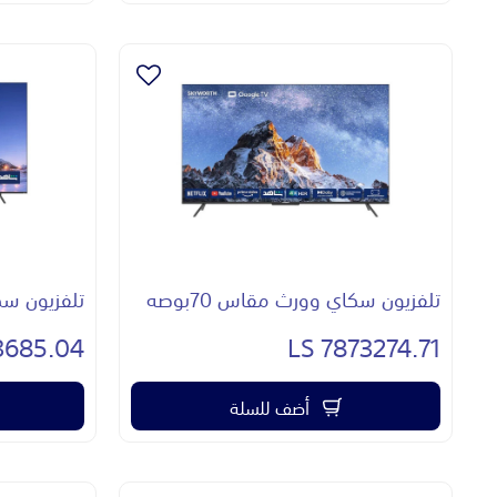
تلفزيون سكاي وورث مقاس 70بوصه
تلفزيون سكاي
685.04 LS
7873274.71 LS
أضف للسلة