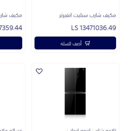
مكيف شارب سبليت انفيرتر
مكيف شارب 
359.44 LS
13471036.49 LS
أضف للسلة
ثلاجه شارب اربعه ابواب
غساله ملابس 