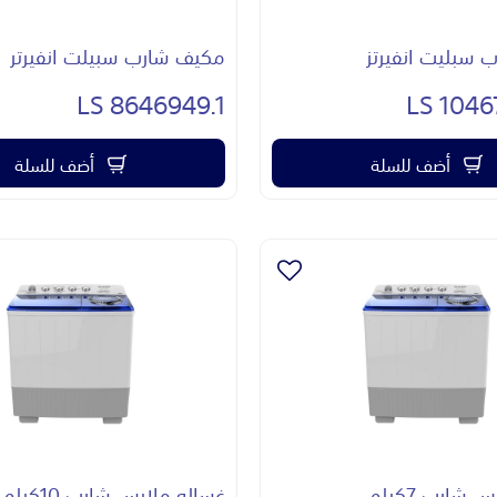
سبليت انفيرتز
مكيف شارب سبيلت انفيرتر
8646949.1 LS
10467
أضف للسلة
أضف للسلة
شارب 7كيلو
غساله ملابس شارب 10كيلو