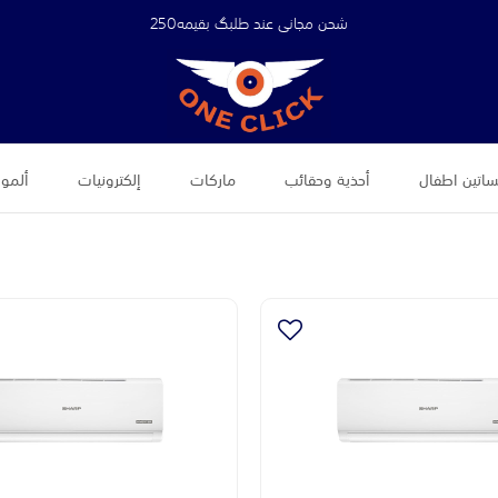
شحن مجاني عند طلبگ بقيمه250
اتين اطفال
أحذية وحقائب
ماركات
إلكترونيات
ألموض