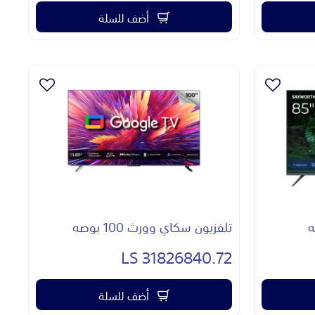
أضف للسلة
تلفزيون سكاي وورث 100 بوصه
31826840.72 LS
أضف للسلة