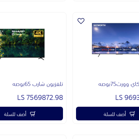
 وورث75بوصه
تلفزيون شارب 65بوصه
7569872.98 LS
9693
أضف للسلة
أضف للسلة