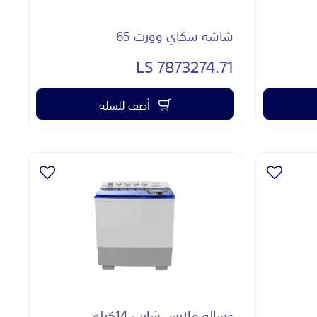
شاشه سكاي وورث 65
7873274.71 LS
أضف للسلة
غساله ملابس شارب 14كيلو