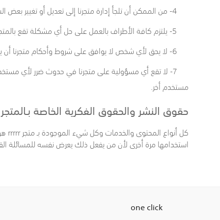
4- من الممكن أن تلجأ إدارة متجرنا إلى تعديل أو تغيير بعض الشروط الموجودة بصفحة الشروط والأحكام الخاصة بنا في أي وقت رأينا أنه من الضروري عمل ذلك.
5- يلتزم كافة الأطراف بالعمل على حل أي مشكلة تقع بالمتجر بالطرق الودية , وإذا لم تحل المشكلة بالطرق الودية يتم اللجوء حينها للسلطة القضائية المعمول بها في دوله قطرلحل تلك المشكلة.
6- لا يحق لأي شخص لا يوافق على شروط وأحكام متجرنا أن يستخدم المتجر أو حتى خدماته.
7- لا تقع أي مسؤولية على متجرنا في حدوث ضرر لأي مستخ
مستخدم أخر.
حقوق النشر والحقوق الفكرية الخاصة بـالمتجر
كل أنواع المحتوى والخدمات وكل شيء الموجودة بـ متجر rrrrr
هو
استخدامها مرة أخرى لأن من يفعل ذلك يعرض نفسه للمسائلة القض
one click