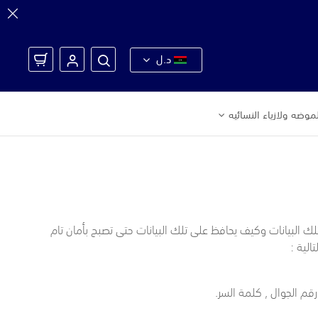
د.ل
موضه ولازياء النسائيه
ك البيانات وكيف يحافظ على تلك البيانات حتى تصبح بأمان تام
الية :
 رقم الجوال , كلمة السر.